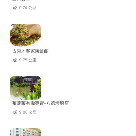
9.74 公里
古秀才客家海鮮館
9.75 公里
蕃薯藤有機專賣-八德埤塘店
9.88 公里