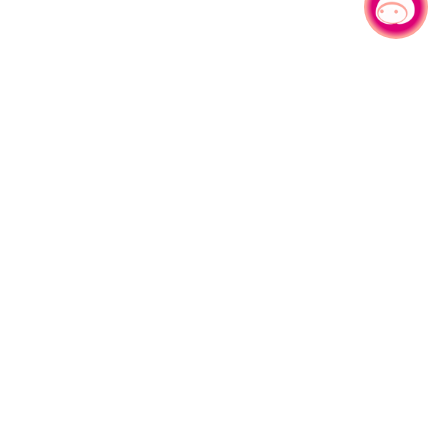
有事问小桃，一起游桃园
330206 桃园市桃园区县府路1号
电话：(03)332-2101#6209
服务时间：週一至週五
上午8:00至12:00 下午13:00至17:00
网站导览
资讯安全政策
隐私权政策