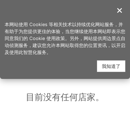
跳
到
導覽
关闭
主
桃园观光导览网
首页
>
想去的地方
>
美食、购物
>
中坜观光夜市-祥伯东山鸭头
要
本网站使用 Cookies 等相关技术以持续优化网站服务，并
内
有助于为您提供更佳的体验，当您继续使用本网站即表示您
容
中坜观光夜市-祥伯东
同意我们的 Cookie 使用政策。另外，网站提供周边景点自
区
动侦测服务，建议您允许本网站取得您的位置资讯，以开启
块
及使用此智慧化服务。
山鸭头 周边店家
我知道了
共有 215 间店家
目前没有任何店家。