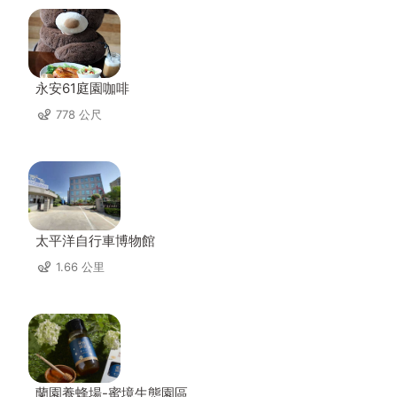
永安61庭園咖啡
778 公尺
太平洋自行車博物館
1.66 公里
蘭園養蜂場-蜜境生態園區