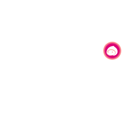
有事问小桃，一起游桃园
|
330206 桃园市桃园区县府路1号
电话：(03)332-2101#6209