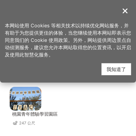
跳
到
導覽
关闭
主
桃园观光导览网
首页
>
想去的地方
>
美食、购物
>
天水海鲜馆(原北海岸)
要
本网站使用 Cookies 等相关技术以持续优化网站服务，并
内
有助于为您提供更佳的体验，当您继续使用本网站即表示您
容
天水海鲜馆(原北海岸)
同意我们的 Cookie 使用政策。另外，网站提供周边景点自
区
动侦测服务，建议您允许本网站取得您的位置资讯，以开启
块
及使用此智慧化服务。
周边店家
我知道了
共有 16 间店家
桃園青年體驗學習園區
247 公尺