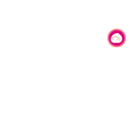
有事问小桃，一起游桃园
|
330206 桃园市桃园区县府路1号
电话：(03)332-2101#6209
服务时间：週一至週五
上午8:00至12:00 下午13:00至17:00