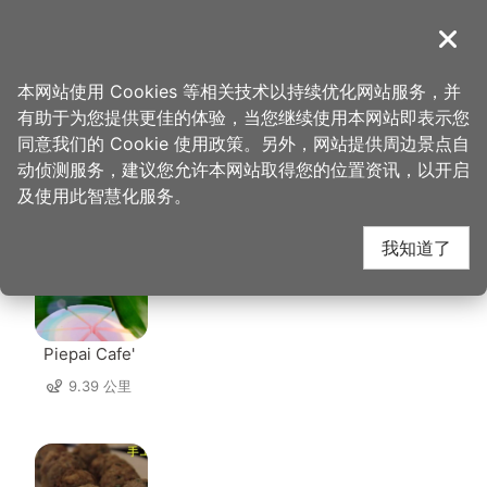
跳
到
導覽
关闭
主
桃园观光导览网
首页
>
想去的地方
>
美食、购物
>
五色鸟故事馆
要
本网站使用 Cookies 等相关技术以持续优化网站服务，并
内
有助于为您提供更佳的体验，当您继续使用本网站即表示您
容
同意我们的 Cookie 使用政策。另外，网站提供周边景点自
五色鸟故事馆 周边店家
区
动侦测服务，建议您允许本网站取得您的位置资讯，以开启
块
及使用此智慧化服务。
共有 224 间店家
我知道了
Piepai Cafe'
9.39 公里