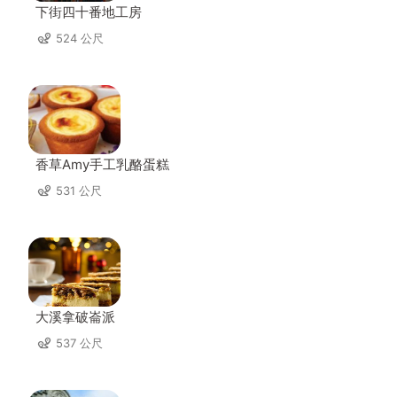
下街四十番地工房
524 公尺
香草Amy手工乳酪蛋糕
531 公尺
大溪拿破崙派
537 公尺