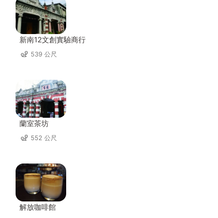
新南12文創實驗商行
539 公尺
蘭室茶坊
552 公尺
解放咖啡館