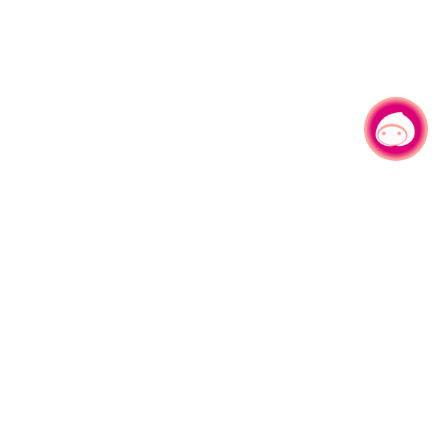
有事问小桃，一起游桃园
|
330206 桃园市桃园区县府路1号
电话：(03)332-2101#6209
服务时间：週一至週五
上午8:00至12:00 下午13:00至17:00