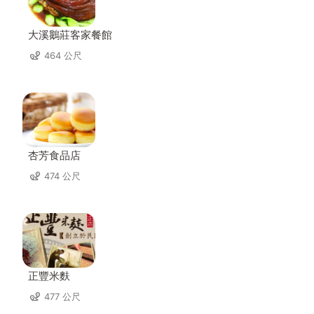
大溪鵝莊客家餐館
464 公尺
杏芳食品店
474 公尺
正豐米麩
477 公尺