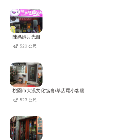
陳媽媽月光餅
520 公尺
桃園市大溪文化協會/草店尾小客廳
523 公尺