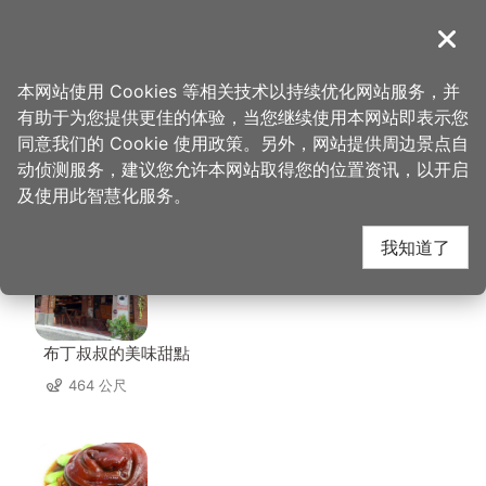
跳
到
導覽
关闭
主
桃园观光导览网
首页
>
想去的地方
>
美食、购物
>
五色鸟故事馆
要
本网站使用 Cookies 等相关技术以持续优化网站服务，并
内
有助于为您提供更佳的体验，当您继续使用本网站即表示您
容
同意我们的 Cookie 使用政策。另外，网站提供周边景点自
五色鸟故事馆 周边店家
区
动侦测服务，建议您允许本网站取得您的位置资讯，以开启
块
及使用此智慧化服务。
共有 224 间店家
我知道了
布丁叔叔的美味甜點
464 公尺