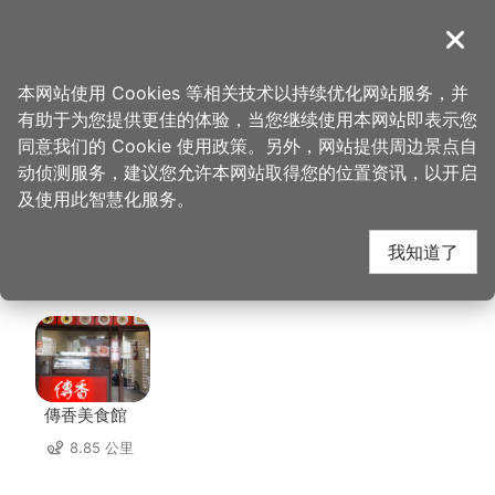
跳
到
導覽
关闭
主
桃园观光导览网
首页
>
想去的地方
>
美食、购物
>
姚茶馆私房料理
要
本网站使用 Cookies 等相关技术以持续优化网站服务，并
内
有助于为您提供更佳的体验，当您继续使用本网站即表示您
容
姚茶馆私房料理 周边店
同意我们的 Cookie 使用政策。另外，网站提供周边景点自
区
动侦测服务，建议您允许本网站取得您的位置资讯，以开启
块
及使用此智慧化服务。
家
我知道了
共有 225 间店家
傳香美食館
8.85 公里