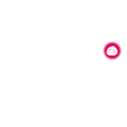
有事问小桃，一起游桃园
|
330206 桃园市桃园区县府路1号
电话：(03)332-2101#6209