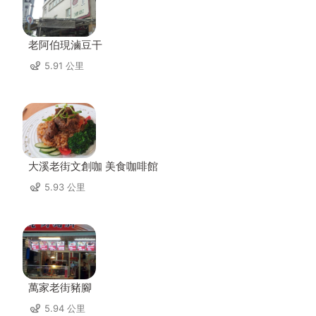
老阿伯現滷豆干
5.91 公里
大溪老街文創咖 美食咖啡館
5.93 公里
萬家老街豬腳
5.94 公里