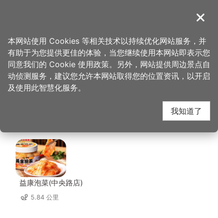
跳
到
導覽
关闭
主
桃园观光导览网
首页
>
想去的地方
>
美食、购物
>
云南人家风味餐馆
要
本网站使用 Cookies 等相关技术以持续优化网站服务，并
内
有助于为您提供更佳的体验，当您继续使用本网站即表示您
容
云南人家风味餐馆 周边
同意我们的 Cookie 使用政策。另外，网站提供周边景点自
区
动侦测服务，建议您允许本网站取得您的位置资讯，以开启
块
及使用此智慧化服务。
店家
我知道了
共有 300 间店家
益康泡菜(中央路店)
5.84 公里