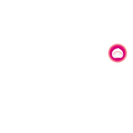
有事问小桃，一起游桃园
|
330206 桃园市桃园区县府路1号
电话：(03)332-2101#6209