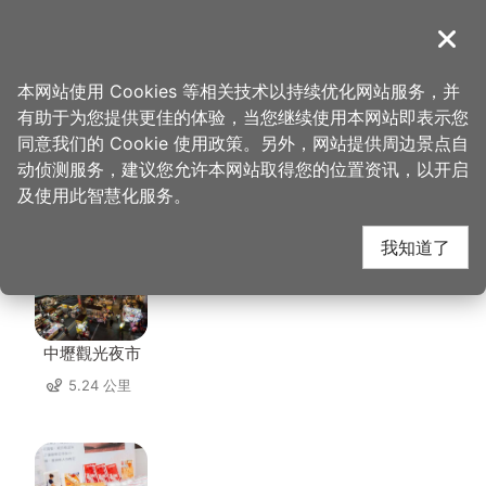
跳
到
導覽
关闭
主
桃园观光导览网
首页
>
想去的地方
>
美食、购物
>
云南小馆
要
本网站使用 Cookies 等相关技术以持续优化网站服务，并
内
有助于为您提供更佳的体验，当您继续使用本网站即表示您
容
同意我们的 Cookie 使用政策。另外，网站提供周边景点自
云南小馆 周边店家
区
动侦测服务，建议您允许本网站取得您的位置资讯，以开启
块
及使用此智慧化服务。
共有 295 间店家
我知道了
中壢觀光夜市
5.24 公里