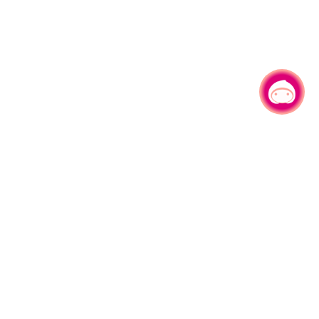
有事问小桃，一起游桃园
|
330206 桃园市桃园区县府路1号
电话：(03)332-2101#6209
服务时间：週一至週五
上午8:00至12:00 下午13:00至17:00