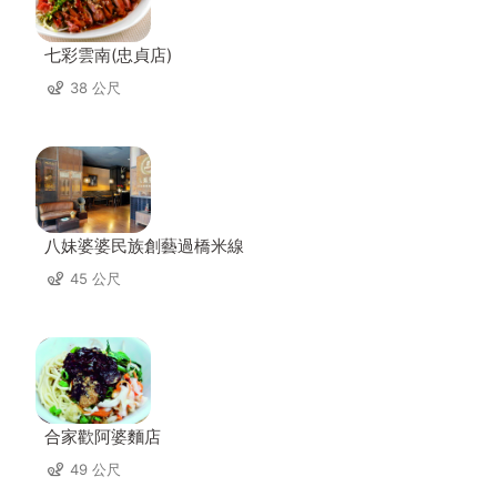
七彩雲南(忠貞店)
38 公尺
八妹婆婆民族創藝過橋米線
45 公尺
合家歡阿婆麵店
49 公尺