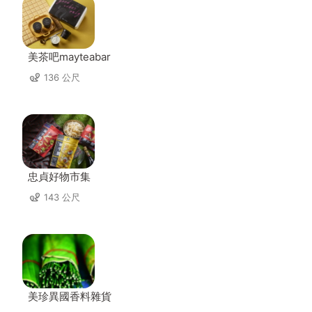
美茶吧mayteabar
136 公尺
忠貞好物市集
143 公尺
美珍異國香料雜貨