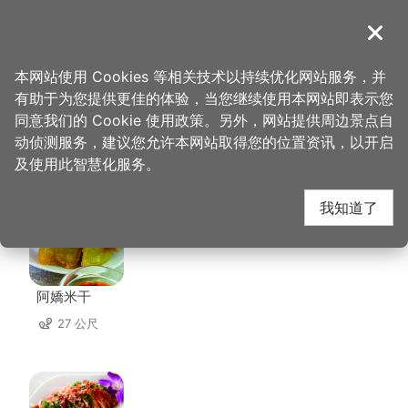
跳
到
導覽
关闭
主
桃园观光导览网
首页
>
想去的地方
>
美食、购物
>
乡味米干
要
本网站使用 Cookies 等相关技术以持续优化网站服务，并
内
有助于为您提供更佳的体验，当您继续使用本网站即表示您
容
同意我们的 Cookie 使用政策。另外，网站提供周边景点自
乡味米干 周边店家
区
动侦测服务，建议您允许本网站取得您的位置资讯，以开启
块
及使用此智慧化服务。
共有 298 间店家
我知道了
阿嬌米干
27 公尺