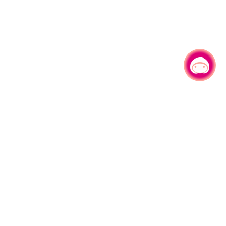
有事问小桃，一起游桃园
330206 桃园市桃园区县府路1号
电话：(03)332-2101#6209
服务时间：週一至週五
上午8:00至12:00 下午13:00至17:00