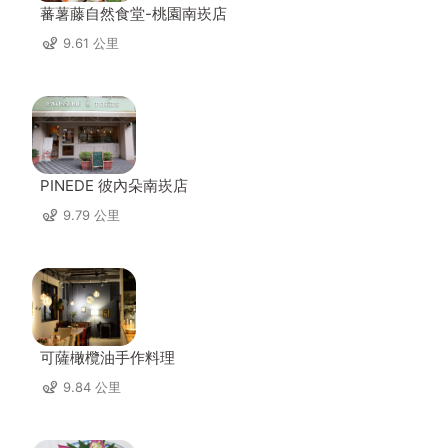
蕃薯藤自然食堂-桃園南崁店
9.61 公里
PINEDE 彼內朵南崁店
9.79 公里
可薩橄欖油手作料理
9.84 公里