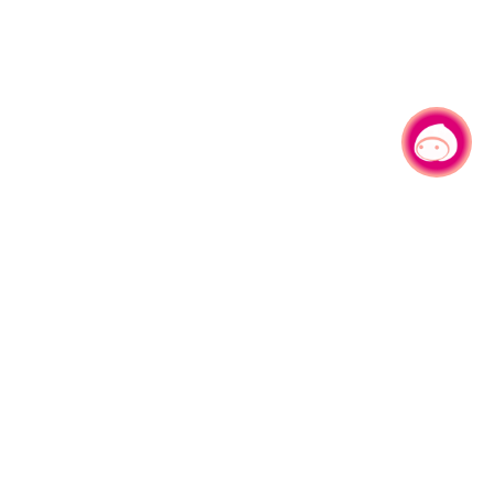
有事问小桃，一起游桃园
|
330206 桃园市桃园区县府路1号
电话：(03)332-2101#6209
服务时间：週一至週五
上午8:00至12:00 下午13:00至17:00