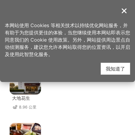
跳
到
導覽
关闭
主
桃园观光导览网
首页
>
想去的地方
>
美食、购物
>
大园商圈
要
本网站使用 Cookies 等相关技术以持续优化网站服务，并
内
有助于为您提供更佳的体验，当您继续使用本网站即表示您
容
同意我们的 Cookie 使用政策。另外，网站提供周边景点自
大园商圈 周边店家
区
动侦测服务，建议您允许本网站取得您的位置资讯，以开启
块
及使用此智慧化服务。
共有 60 间店家
我知道了
大地花生
8.96 公里