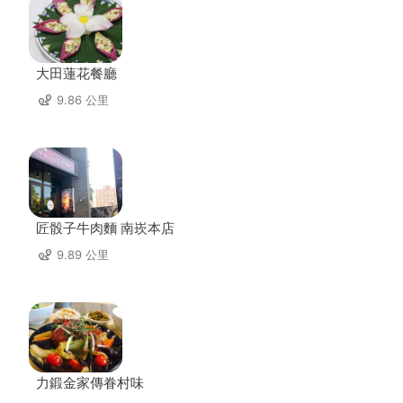
大田蓮花餐廳
9.86 公里
匠骰子牛肉麵 南崁本店
9.89 公里
力鍛金家傳眷村味