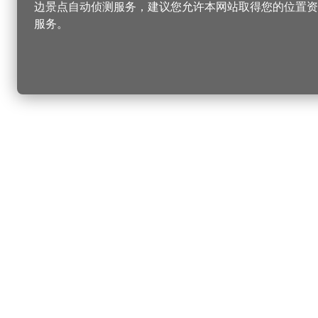
边景点自动侦测服务，建议您允许本网站取得您的位置资
服务。
更改您的语言
您可以
乐
选择语言
▼
桃
乐