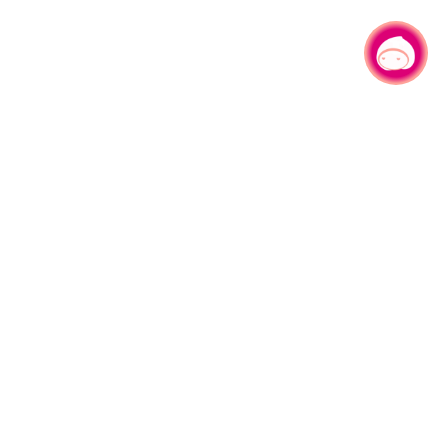
有事问小桃，一起游桃园
|
园区县府路1号
网站导览
1#6209
资讯安全政策
週五
隐私权政策
午13:00至17:00
参访人次
4,526,690