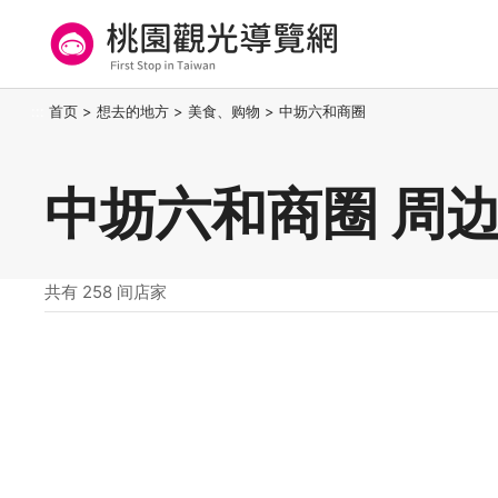
跳
到
主
要
桃园观光导览网
:::
首页
>
想去的地方
>
美食、购物
>
中坜六和商圈
内
容
区
中坜六和商圈 周
块
共有 258 间店家