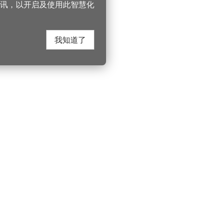
讯，以开启及使用此智慧化
我知道了
在这里找到我们
330206 桃园市桃
电话：(03)332-210
游桃园
Instagram
服务时间：週一至
园风景区管理处
YouTube
上午8:00至12:00 下
游桃园
市政信箱