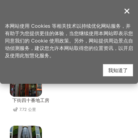
跳
到
導覽
关闭
主
桃园观光导览网
首页
>
想去的地方
>
美食、购物
>
龙元宫商圈
要
本网站使用 Cookies 等相关技术以持续优化网站服务，并
内
有助于为您提供更佳的体验，当您继续使用本网站即表示您
容
同意我们的 Cookie 使用政策。另外，网站提供周边景点自
龙元宫商圈 周边店家
区
动侦测服务，建议您允许本网站取得您的位置资讯，以开启
块
及使用此智慧化服务。
共有 197 间店家
我知道了
下街四十番地工房
7.72 公里