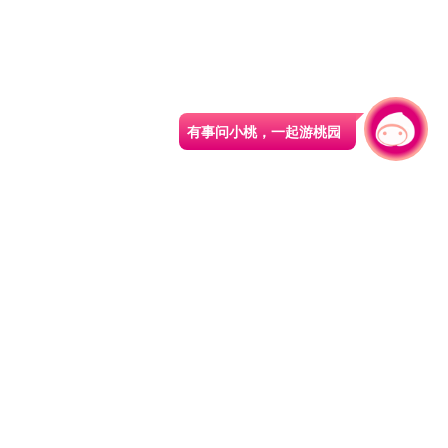
有事问小桃，一起游桃园
|
330206 桃园市桃园区县府路1号
电话：(03)332-2101#6209
服务时间：週一至週五
上午8:00至12:00 下午13:00至17:00