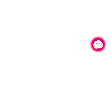
有事问小桃，一起游桃园
330206 桃园市桃园区县府路1号
电话：(03)332-2101#6209