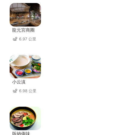
龍元宮商圈
6.97 公里
小云滇
6.98 公里
版納傣味