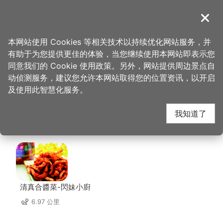
跳
到
導覽
关闭
主
桃园观光导览网
首页
>
想去的地方
>
美食、购物
>
COFFEE OKANE
要
本网站使用 Cookies 等相关技术以持续优化网站服务，并
内
有助于为您提供更佳的体验，当您继续使用本网站即表示您
容
COFFEE OKANE 周边
同意我们的 Cookie 使用政策。另外，网站提供周边景点自
区
动侦测服务，建议您允许本网站取得您的位置资讯，以开启
块
及使用此智慧化服务。
店家
我知道了
共有 207 间店家
清真合醬菜-閃妹小廚
6.97 公里