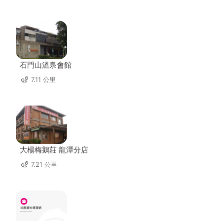
石門山溫泉會館
7.11 公里
大楊梅鵝莊 龍潭分店
7.21 公里