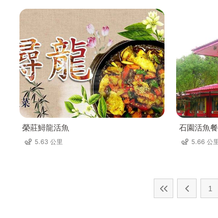
榮莊鱘龍活魚
石園活魚餐
5.63 公里
5.66 公
1