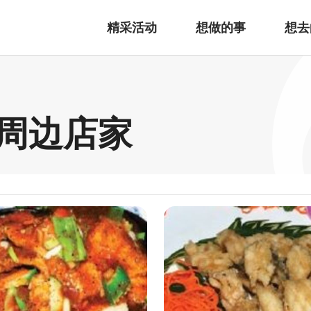
精采活动
想做的事
想去
E 周边店家