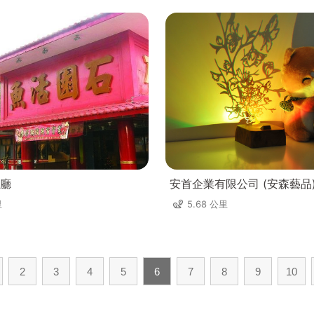
廳
安首企業有限公司 (安森藝品
里
5.68 公里
2
3
4
5
6
7
8
9
10