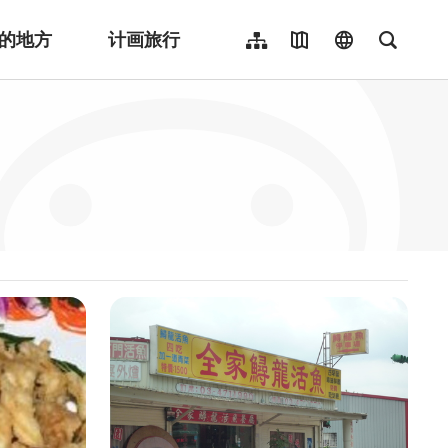
的地方
计画旅行
网站导览
地图导览
language
全文检
繁體中文
English
日本語
한국어
Indonesia
ไทย
Người việt nam