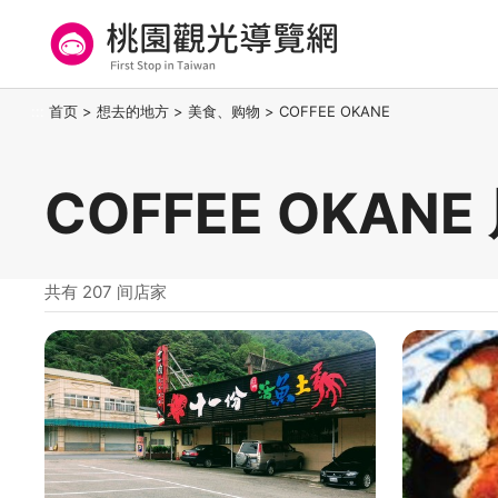
跳
到
主
要
桃园观光导览网
:::
首页
>
想去的地方
>
美食、购物
>
COFFEE OKANE
内
容
区
COFFEE OKAN
块
共有 207 间店家