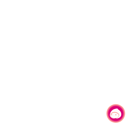
有事问小桃，一起游桃园
|