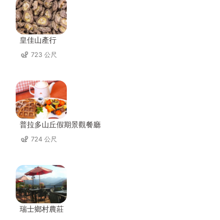
皇佳山產行
723 公尺
普拉多山丘假期景觀餐廳
724 公尺
瑞士鄉村農莊