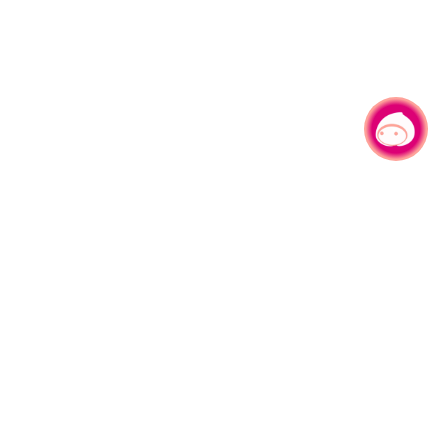
有事问小桃，一起游桃园
330206 桃园市桃园区县府路1号
电话：(03)332-2101#6209
服务时间：週一至週五
上午8:00至12:00 下午13:00至17:00