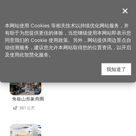
跳
到
導覽
关闭
主
桃园观光导览网
首页
>
想去的地方
>
美食、购物
>
复兴区农会
要
本网站使用 Cookies 等相关技术以持续优化网站服务，并
内
有助于为您提供更佳的体验，当您继续使用本网站即表示您
容
同意我们的 Cookie 使用政策。另外，网站提供周边景点自
复兴区农会 周边店家
区
动侦测服务，建议您允许本网站取得您的位置资讯，以开启
块
及使用此智慧化服务。
共有 77 间店家
我知道了
角板山形象商圈
361 公尺