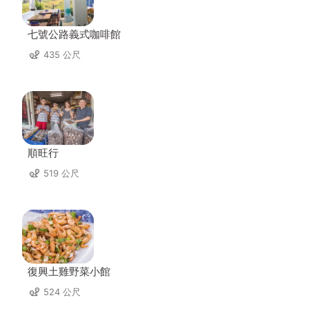
七號公路義式咖啡館
435 公尺
順旺行
519 公尺
復興土雞野菜小館
524 公尺