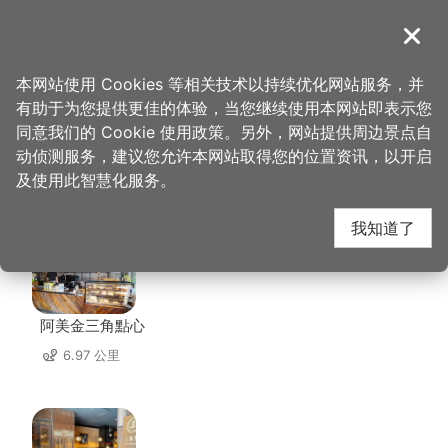
跳
到
導覽
关闭
主
桃园观光导览网
首页
>
想去的地方
>
美食、购物
>
嚐趣寿喜屋
要
本网站使用 Cookies 等相关技术以持续优化网站服务，并
内
有助于为您提供更佳的体验，当您继续使用本网站即表示您
容
同意我们的 Cookie 使用政策。另外，网站提供周边景点自
嚐趣寿喜屋 周边店家
区
动侦测服务，建议您允许本网站取得您的位置资讯，以开启
块
及使用此智慧化服务。
共有 266 间店家
我知道了
阿美金三角點心
6.97 公里