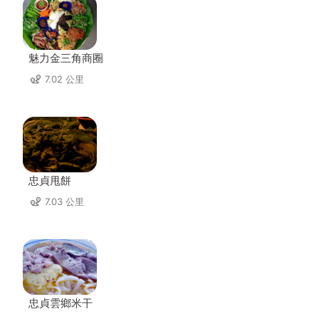
魅力金三角商圈
7.02 公里
忠貞甩餅
7.03 公里
忠貞雲鄉米干