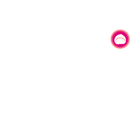
有事问小桃，一起游桃园
|
330206 桃园市桃园区县府路1号
电话：(03)332-2101#6209
服务时间：週一至週五
上午8:00至12:00 下午13:00至17:00