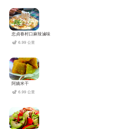
忠貞眷村口麻辣滷味
6.99 公里
阿嬌米干
6.99 公里