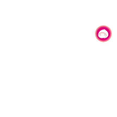
有事问小桃，一起游桃园
|
330206 桃园市桃园区县府路1号
电话：(03)332-2101#6209
服务时间：週一至週五
上午8:00至12:00 下午13:00至17:00