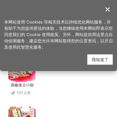
跳
到
導覽
关闭
主
桃园观光导览网
首页
>
想去的地方
>
美食、购物
>
杨梅区农会
要
本网站使用 Cookies 等相关技术以持续优化网站服务，并
内
有助于为您提供更佳的体验，当您继续使用本网站即表示您
容
同意我们的 Cookie 使用政策。另外，网站提供周边景点自
杨梅区农会 周边店家
区
动侦测服务，建议您允许本网站取得您的位置资讯，以开启
块
及使用此智慧化服务。
共有 108 间店家
我知道了
酒廠復古小館
7.97 公里