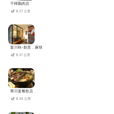
千暉鵝肉店
8.27 公里
宴川秋-創意．麻辣
8.31 公里
華川宴餐飲店
8.34 公里