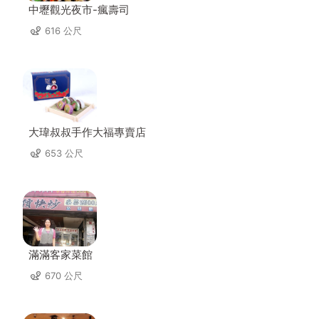
中壢觀光夜市-瘋壽司
616 公尺
大瑋叔叔手作大福專賣店
653 公尺
滿滿客家菜館
670 公尺