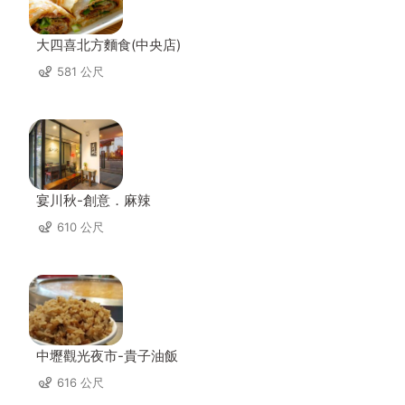
大四喜北方麵食(中央店)
581 公尺
宴川秋-創意．麻辣
610 公尺
中壢觀光夜市-貴子油飯
616 公尺