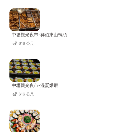
中壢觀光夜市-祥伯東山鴨頭
616 公尺
中壢觀光夜市-混蛋爆蝦
616 公尺