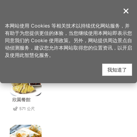
跳
到
導覽
关闭
主
桃园观光导览网
首页
>
想去的地方
>
美食、购物
>
刘妈妈菜包店
要
本网站使用 Cookies 等相关技术以持续优化网站服务，并
内
有助于为您提供更佳的体验，当您继续使用本网站即表示您
容
同意我们的 Cookie 使用政策。另外，网站提供周边景点自
刘妈妈菜包店 周边店家
区
动侦测服务，建议您允许本网站取得您的位置资讯，以开启
块
及使用此智慧化服务。
共有 229 间店家
我知道了
欣園餐館
571 公尺