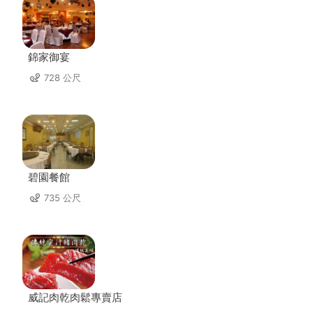
錦家御宴
728 公尺
碧園餐館
735 公尺
威記肉乾肉鬆專賣店