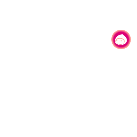
有事问小桃，一起游桃园
330206 桃园市桃园区县府路1号
电话：(03)332-2101#6209
服务时间：週一至週五
上午8:00至12:00 下午13:00至17:00