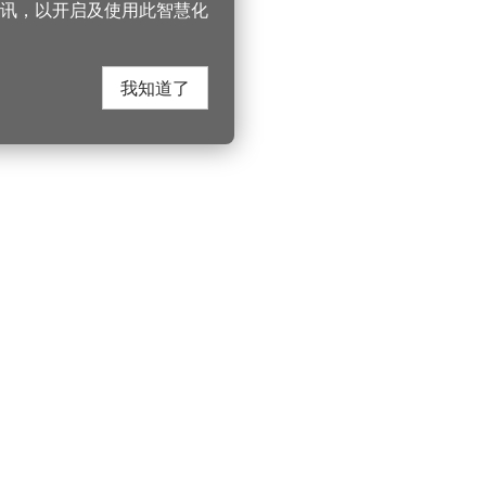
讯，以开启及使用此智慧化
我知道了
在这里找到我们
330206 桃园市桃
电话：(03)332-210
游桃园
Instagram
服务时间：週一至
园风景区管理处
YouTube
上午8:00至12:00 下
游桃园
市政信箱