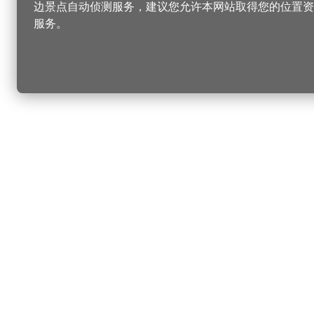
边景点自动侦测服务，建议您允许本网站取得您的位置资
服务。
更改您的语言
您可以
乐
选择语言
▼
桃
乐