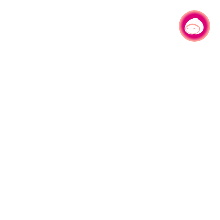
有事问小桃，一起游桃园
园区县府路1号
网站导览
1#6209
资讯安全政策
週五
隐私权政策
午13:00至17:00
参访人次
4,530,480