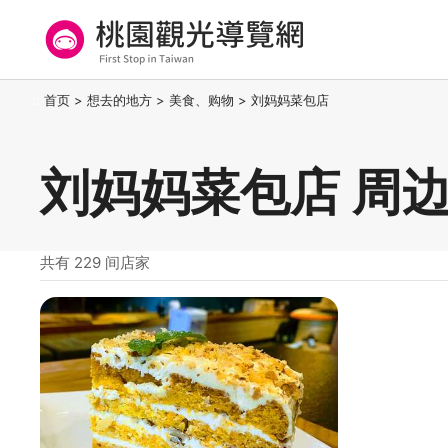
跳
到
主
要
桃园观光导览网
:::
首页
>
想去的地方
>
美食、购物
>
刘妈妈菜包店
内
容
区
刘妈妈菜包店 周
块
共有 229 间店家