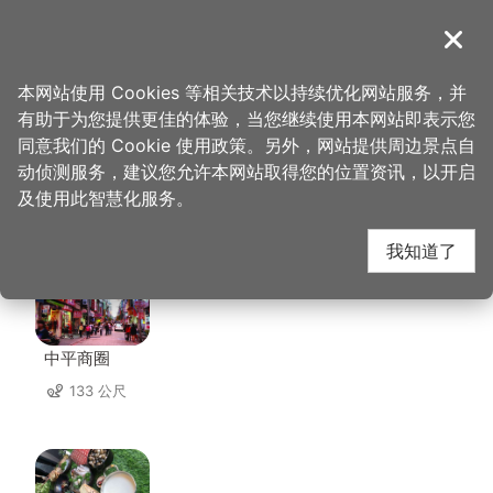
跳
到
導覽
关闭
主
桃园观光导览网
首页
>
想去的地方
>
美食、购物
>
老三牛家庄
要
本网站使用 Cookies 等相关技术以持续优化网站服务，并
内
有助于为您提供更佳的体验，当您继续使用本网站即表示您
容
同意我们的 Cookie 使用政策。另外，网站提供周边景点自
老三牛家庄 周边店家
区
动侦测服务，建议您允许本网站取得您的位置资讯，以开启
块
及使用此智慧化服务。
共有 235 间店家
我知道了
中平商圈
133 公尺