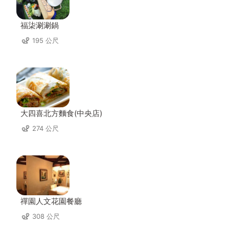
福柒涮涮鍋
195 公尺
大四喜北方麵食(中央店)
274 公尺
禪園人文花園餐廳
308 公尺