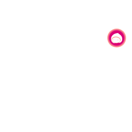
有事问小桃，一起游桃园
330206 桃园市桃园区县府路1号
电话：(03)332-2101#6209
服务时间：週一至週五
上午8:00至12:00 下午13:00至17:00