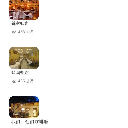
錦家御宴
433 公尺
碧園餐館
435 公尺
我們。 他們 咖啡廳