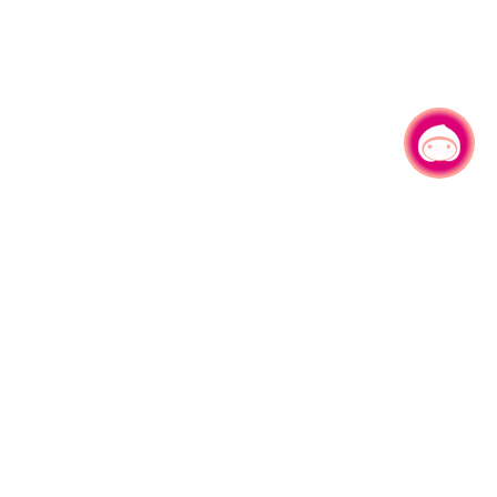
有事问小桃，一起游桃园
|
330206 桃园市桃园区县府路1号
电话：(03)332-2101#6209
服务时间：週一至週五
上午8:00至12:00 下午13:00至17:00