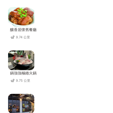
釀香居懷舊餐廳
9.74 公里
鍋強強極緻火鍋
9.75 公里