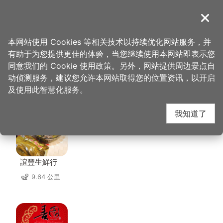
跳
到
導覽
关闭
主
桃园观光导览网
首页
>
想去的地方
>
美食、购物
>
郭记名点
要
本网站使用 Cookies 等相关技术以持续优化网站服务，并
内
有助于为您提供更佳的体验，当您继续使用本网站即表示您
容
同意我们的 Cookie 使用政策。另外，网站提供周边景点自
郭记名点 周边店家
区
动侦测服务，建议您允许本网站取得您的位置资讯，以开启
块
及使用此智慧化服务。
共有 265 间店家
我知道了
誼豐生鮮行
9.64 公里