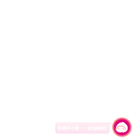
有事问小桃，一起游桃园
|