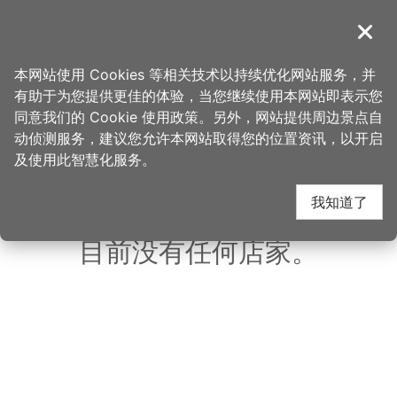
跳
到
導覽
关闭
主
桃园观光导览网
首页
>
想去的地方
>
美食、购物
>
侏罗纪博物馆
要
本网站使用 Cookies 等相关技术以持续优化网站服务，并
内
有助于为您提供更佳的体验，当您继续使用本网站即表示您
容
同意我们的 Cookie 使用政策。另外，网站提供周边景点自
侏罗纪博物馆 周边店家
区
动侦测服务，建议您允许本网站取得您的位置资讯，以开启
块
及使用此智慧化服务。
共有 170 间店家
我知道了
目前没有任何店家。