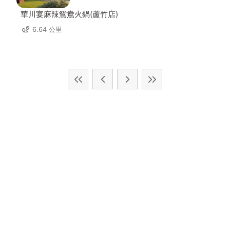
華川宴麻辣鴛鴦火鍋(蘆竹店)
6.64 公里