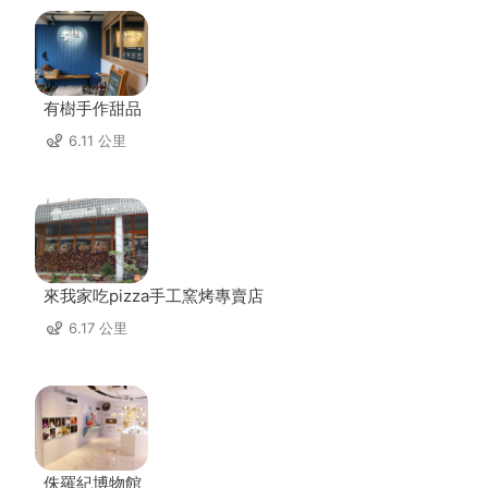
有樹手作甜品
6.11 公里
來我家吃pizza手工窯烤專賣店
6.17 公里
侏羅紀博物館