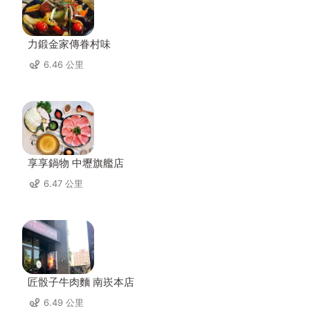
力鍛金家傳眷村味
6.46 公里
享享鍋物 中壢旗艦店
6.47 公里
匠骰子牛肉麵 南崁本店
6.49 公里