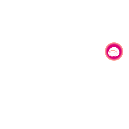
有事问小桃，一起游桃园
330206 桃园市桃园区县府路1号
电话：(03)332-2101#6209