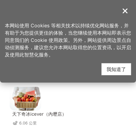
跳
到
導覽
关闭
主
桃园观光导览网
首页
>
想去的地方
>
美食、购物
>
良兴电子-桃园复兴店
要
本网站使用 Cookies 等相关技术以持续优化网站服务，并
内
有助于为您提供更佳的体验，当您继续使用本网站即表示您
容
良兴电子-桃园复兴店
同意我们的 Cookie 使用政策。另外，网站提供周边景点自
区
动侦测服务，建议您允许本网站取得您的位置资讯，以开启
块
及使用此智慧化服务。
周边店家
我知道了
共有 230 间店家
天下奇冰icever（內壢店）
6.06 公里