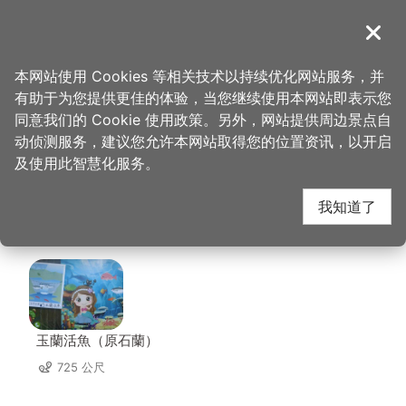
跳
到
導覽
关闭
主
桃园观光导览网
首页
>
想去的地方
>
美食、购物
>
鱼师父活鱼餐厅
要
本网站使用 Cookies 等相关技术以持续优化网站服务，并
内
有助于为您提供更佳的体验，当您继续使用本网站即表示您
容
鱼师父活鱼餐厅 周边店
同意我们的 Cookie 使用政策。另外，网站提供周边景点自
区
动侦测服务，建议您允许本网站取得您的位置资讯，以开启
块
及使用此智慧化服务。
家
我知道了
共有 160 间店家
玉蘭活魚（原石蘭）
725 公尺