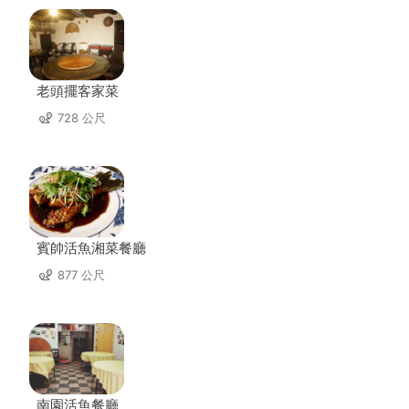
老頭擺客家菜
728 公尺
賓帥活魚湘菜餐廳
877 公尺
南園活魚餐廳