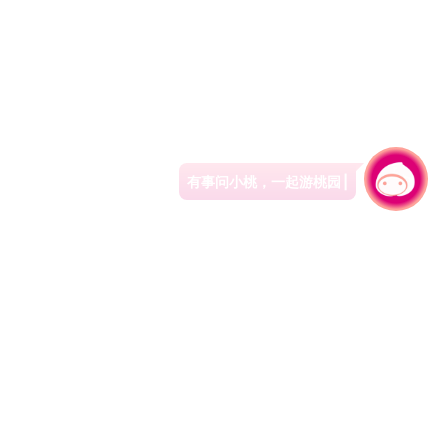
有事问小桃，一起游桃园
|
330206 桃园市桃园区县府路1号
电话：(03)332-2101#6209