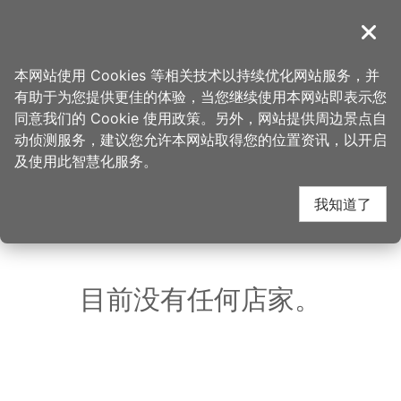
跳
到
導覽
关闭
主
桃园观光导览网
首页
>
想去的地方
>
美食、购物
>
鱼师父活鱼餐厅
要
本网站使用 Cookies 等相关技术以持续优化网站服务，并
内
有助于为您提供更佳的体验，当您继续使用本网站即表示您
容
鱼师父活鱼餐厅 周边店
同意我们的 Cookie 使用政策。另外，网站提供周边景点自
区
动侦测服务，建议您允许本网站取得您的位置资讯，以开启
块
及使用此智慧化服务。
家
我知道了
共有 160 间店家
目前没有任何店家。