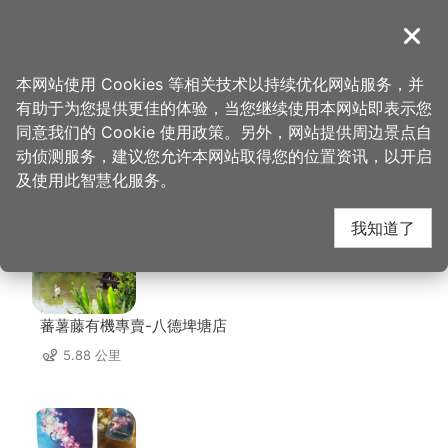
跳
到
導覽
关闭
主
桃园观光导览网
首页
>
想去的地方
>
美食、购物
>
翻转甜点
要
本网站使用 Cookies 等相关技术以持续优化网站服务，并
内
有助于为您提供更佳的体验，当您继续使用本网站即表示您
容
同意我们的 Cookie 使用政策。另外，网站提供周边景点自
翻转甜点 周边店家
区
动侦测服务，建议您允许本网站取得您的位置资讯，以开启
块
及使用此智慧化服务。
共有 271 间店家
我知道了
蕃薯藤有機專賣-八德埤塘店
5.88 公里