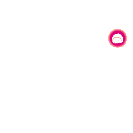
有事问小桃，一起游桃园
|
330206 桃园市桃园区县府路1号
电话：(03)332-2101#6209
服务时间：週一至週五
上午8:00至12:00 下午13:00至17:00