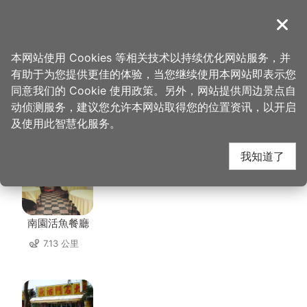
跳
到
導覽
关闭
主
桃园观光导览网
首页
>
想去的地方
>
美食、购物
>
卡萨义式披萨
要
本网站使用 Cookies 等相关技术以持续优化网站服务，并
内
有助于为您提供更佳的体验，当您继续使用本网站即表示您
容
同意我们的 Cookie 使用政策。另外，网站提供周边景点自
卡萨义式披萨 周边店家
区
动侦测服务，建议您允许本网站取得您的位置资讯，以开启
块
及使用此智慧化服务。
共有 227 间店家
我知道了
南園活魚餐廳
7.13 公里