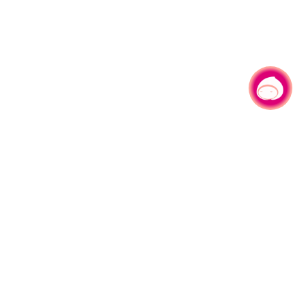
有事问小桃，一起游桃园
|
330206 桃园市桃园区县府路1号
电话：(03)332-2101#6209
服务时间：週一至週五
上午8:00至12:00 下午13:00至17:00