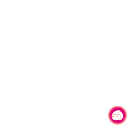
有事问小桃，一起游桃园
|