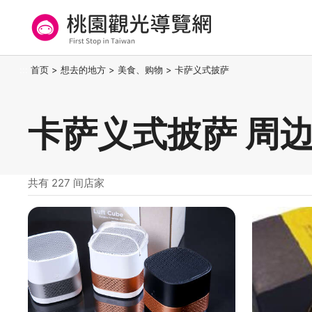
跳
到
主
要
桃园观光导览网
:::
首页
>
想去的地方
>
美食、购物
>
卡萨义式披萨
内
容
区
卡萨义式披萨 周
块
共有 227 间店家