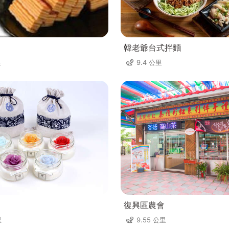
韓老爺台式拌麵
里
9.4 公里
復興區農會
里
9.55 公里