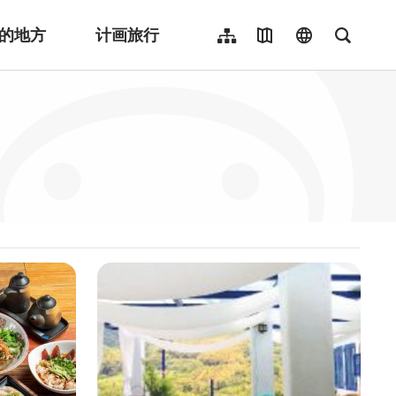
的地方
计画旅行
网站导览
地图导览
language
全文检
繁體中文
English
日本語
한국어
Indonesia
ไทย
Người việt nam