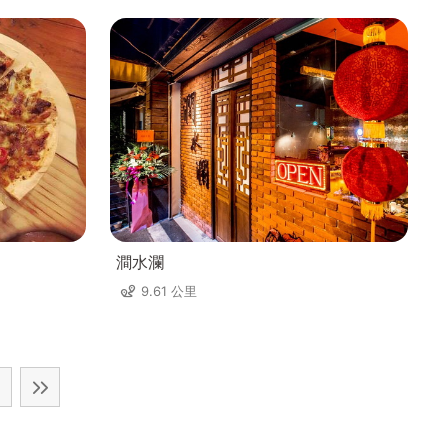
澗水瀾
9.61 公里