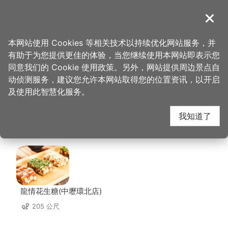
跳
到
導覽
关闭
主
桃园观光导览网
首页
>
想去的地方
>
美食、购物
>
健康手作专卖店
要
本网站使用 Cookies 等相关技术以持续优化网站服务，并
内
有助于为您提供更佳的体验，当您继续使用本网站即表示您
容
健康手作专卖店 周边店
同意我们的 Cookie 使用政策。另外，网站提供周边景点自
区
动侦测服务，建议您允许本网站取得您的位置资讯，以开启
块
及使用此智慧化服务。
家
我知道了
共有 269 间店家
龍情花生糖(中壢環北店)
205 公尺