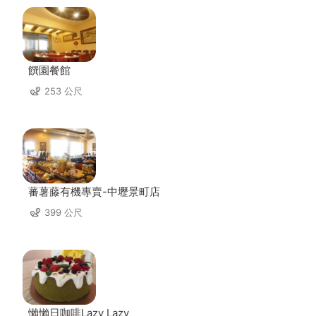
饌園餐館
253 公尺
蕃薯藤有機專賣-中壢景町店
399 公尺
懶懶日咖啡Lazy Lazy