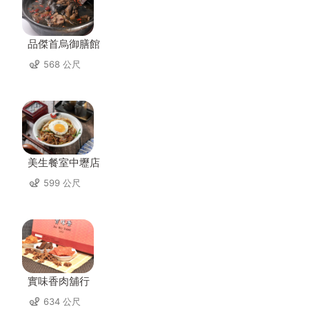
品傑首烏御膳館
568 公尺
美生餐室中壢店
599 公尺
實味香肉舖行
634 公尺