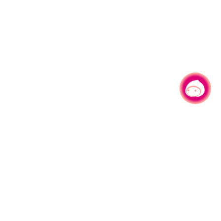
有事问小桃，一起游桃园
330206 桃园市桃园区县府路1号
电话：(03)332-2101#6209