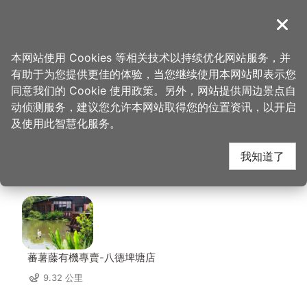
跳
到
導覽
关闭
主
桃园观光导览网
首页
>
想去的地方
>
美食、购物
>
巧工坊 幸福手作
要
本网站使用 Cookies 等相关技术以持续优化网站服务，并
内
有助于为您提供更佳的体验，当您继续使用本网站即表示您
容
巧工坊 幸福手作 周边
同意我们的 Cookie 使用政策。另外，网站提供周边景点自
区
动侦测服务，建议您允许本网站取得您的位置资讯，以开启
块
及使用此智慧化服务。
店家
我知道了
共有 230 间店家
蕃薯藤有機專賣-八德埤塘店
9.32 公里