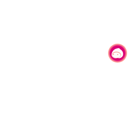
有事问小桃，一起游桃园
|
330206 桃园市桃园区县府路1号
电话：(03)332-2101#6209