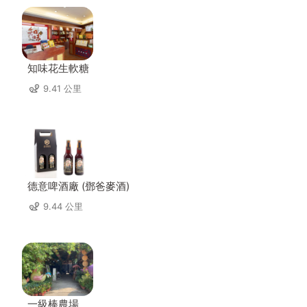
知味花生軟糖
9.41 公里
德意啤酒廠 (鄧爸麥酒)
9.44 公里
一級棒農場