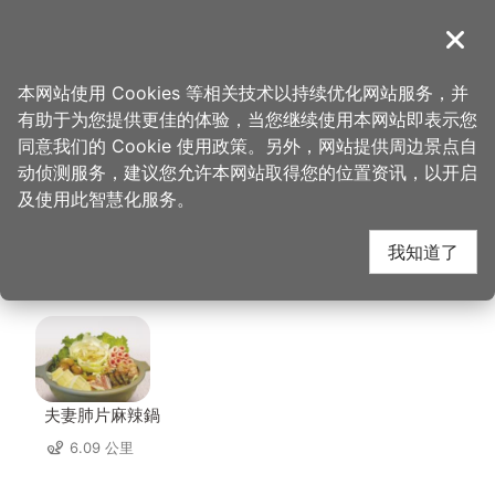
跳
到
導覽
关闭
主
桃园观光导览网
首页
>
想去的地方
>
美食、购物
>
大湳市场-黑猪自助猪肉城
要
本网站使用 Cookies 等相关技术以持续优化网站服务，并
内
有助于为您提供更佳的体验，当您继续使用本网站即表示您
容
大湳市场-黑猪自助猪
同意我们的 Cookie 使用政策。另外，网站提供周边景点自
区
动侦测服务，建议您允许本网站取得您的位置资讯，以开启
块
及使用此智慧化服务。
肉城 周边店家
我知道了
共有 296 间店家
夫妻肺片麻辣鍋
6.09 公里