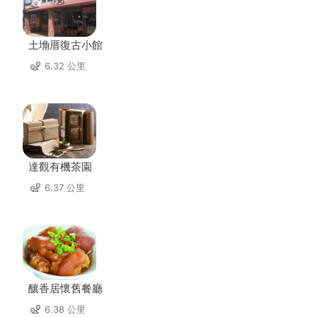
土埆厝復古小館
6.32 公里
達觀有機茶園
6.37 公里
釀香居懷舊餐廳
6.38 公里