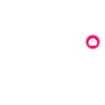
有事问小桃，一起游桃园
330206 桃园市桃园区县府路1号
电话：(03)332-2101#6209