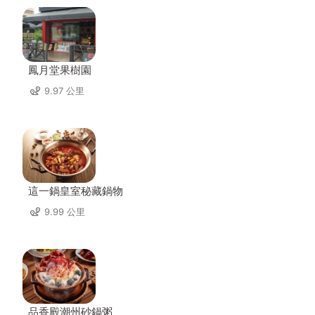
鳳月堂果樹園
9.97 公里
這一鍋皇室秘藏鍋物
9.99 公里
品香殿潮州砂鍋粥