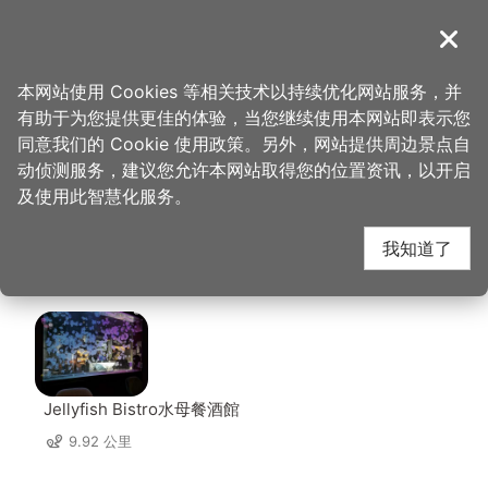
跳
到
導覽
关闭
主
桃园观光导览网
首页
>
想去的地方
>
美食、购物
>
中坜夜市-曹阿伯龙须糖
要
本网站使用 Cookies 等相关技术以持续优化网站服务，并
内
有助于为您提供更佳的体验，当您继续使用本网站即表示您
容
中坜夜市-曹阿伯龙须
同意我们的 Cookie 使用政策。另外，网站提供周边景点自
区
动侦测服务，建议您允许本网站取得您的位置资讯，以开启
块
及使用此智慧化服务。
糖 周边店家
我知道了
共有 220 间店家
Jellyfish Bistro水母餐酒館
9.92 公里