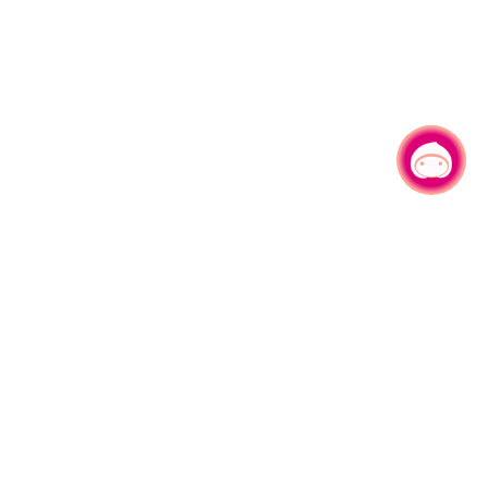
有事问小桃，一起游桃园
|
330206 桃园市桃园区县府路1号
电话：(03)332-2101#6209
服务时间：週一至週五