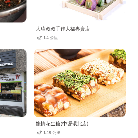
大瑋叔叔手作大福專賣店
1.4 公里
龍情花生糖(中壢環北店)
1.48 公里