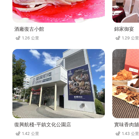
酒廠復古小館
錦家御宴
1.26 公里
1.29 公里
復興航棧-平鎮文化公園店
實味香肉舖
1.42 公里
1.43 公里