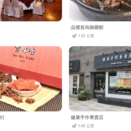
品傑首烏御膳館
1.32 公里
行
健康手作專賣店
1.45 公里