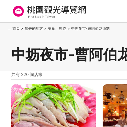
跳
到
主
要
桃园观光导览网
:::
首页
>
想去的地方
>
美食、购物
>
中坜夜市-曹阿伯龙须糖
内
容
区
中坜夜市-曹阿伯
块
共有 220 间店家