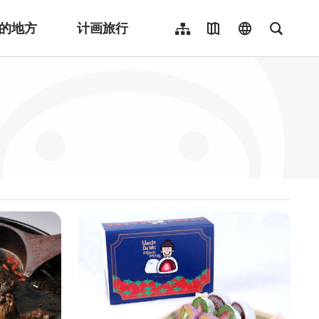
的地方
计画旅行
网站导览
地图导览
language
全文检
繁體中文
English
日本語
한국어
Indonesia
ไทย
Người việt nam