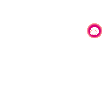
有事问小桃，一起游桃园
|
330206 桃园市桃园区县府路1号
电话：(03)332-2101#6209
服务时间：週一至週五
上午8:00至12:00 下午13:00至17:00