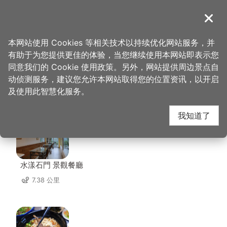
跳
到
導覽
关闭
主
桃园观光导览网
首页
>
想去的地方
>
美食、购物
>
万家老街猪脚
要
本网站使用 Cookies 等相关技术以持续优化网站服务，并
内
有助于为您提供更佳的体验，当您继续使用本网站即表示您
容
同意我们的 Cookie 使用政策。另外，网站提供周边景点自
万家老街猪脚 周边店家
区
动侦测服务，建议您允许本网站取得您的位置资讯，以开启
块
及使用此智慧化服务。
共有 229 间店家
我知道了
水漾石門 景觀餐廳
7.38 公里