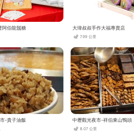
曹阿伯龍鬚糖
大瑋叔叔手作大福專賣店
7.99 公里
市-貴子油飯
中壢觀光夜市-祥伯東山鴨頭
里
8.07 公里