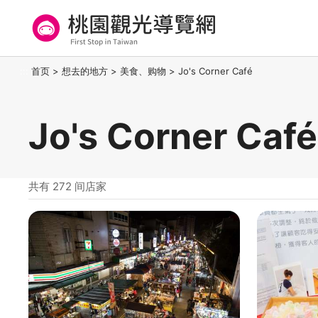
跳
到
主
要
桃园观光导览网
:::
首页
>
想去的地方
>
美食、购物
>
Jo's Corner Café
内
容
区
Jo's Corner C
块
共有 272 间店家