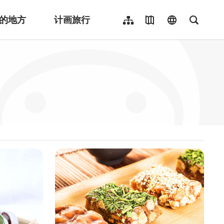
的地方
计画旅行
网站导览
地图导览
language
全文检
繁體中文
English
日本語
한국어
Indonesia
ไทย
Người việt nam