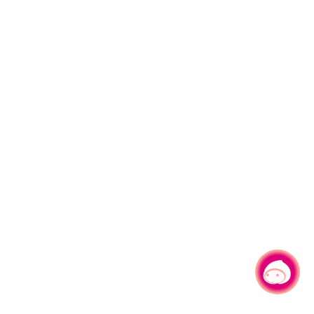
有事问小桃，一起游桃园
|