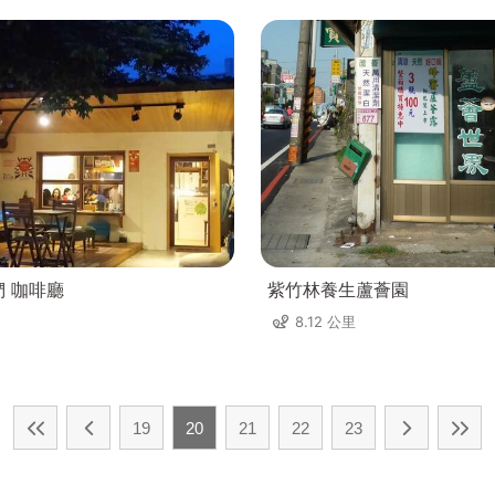
們 咖啡廳
紫竹林養生蘆薈園
8.12 公里
19
20
21
22
23