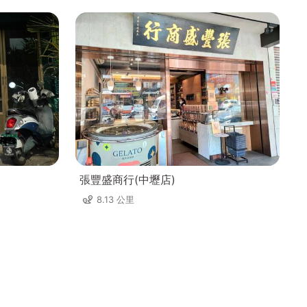
張豐盛商行(中壢店)
8.13 公里