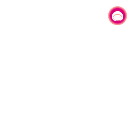
有事问小桃，一起游桃园
园区县府路1号
网站导览
1#6209
资讯安全政策
週五
隐私权政策
午13:00至17:00
参访人次
4,538,317