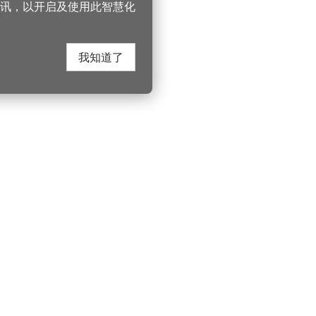
讯，以开启及使用此智慧化
我知道了
在这里找到我们
330206 桃园市桃
电话：(03)332-210
游桃园
Instagram
服务时间：週一至
园风景区管理处
YouTube
上午8:00至12:00 下
游桃园
市政信箱