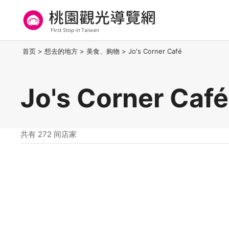
跳
到
主
要
桃园观光导览网
:::
首页
>
想去的地方
>
美食、购物
>
Jo's Corner Café
内
容
区
Jo's Corner C
块
共有 272 间店家