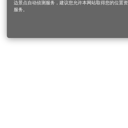
边景点自动侦测服务，建议您允许本网站取得您的位置资
服务。
更改您的语言
您可以
乐
选择语言
▼
桃
乐