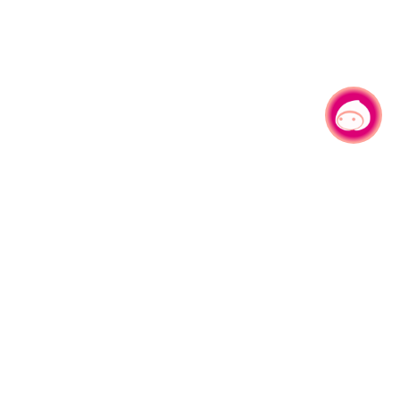
有事问小桃，一起游桃园
|
330206 桃园市桃园区县府路1号
电话：(03)332-2101#6209
服务时间：週一至週五
上午8:00至12:00 下午13:00至17:00