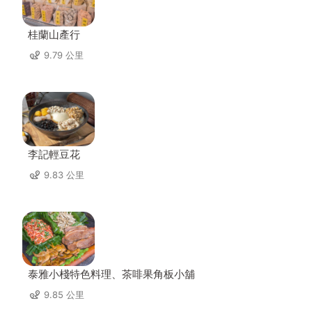
桂蘭山產行
9.79 公里
李記輕豆花
9.83 公里
泰雅小棧特色料理、茶啡果角板小舖
9.85 公里