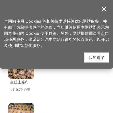
跳
到
導覽
关闭
主
桃园观光导览网
首页
>
想去的地方
>
美食、购物
>
杏芳食品店
要
本网站使用 Cookies 等相关技术以持续优化网站服务，并
内
有助于为您提供更佳的体验，当您继续使用本网站即表示您
容
同意我们的 Cookie 使用政策。另外，网站提供周边景点自
杏芳食品店 周边店家
区
动侦测服务，建议您允许本网站取得您的位置资讯，以开启
块
及使用此智慧化服务。
共有 228 间店家
我知道了
皇佳山產行
9.79 公里