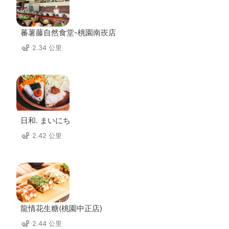
蕃薯藤自然食堂-桃園南崁店
2.34 公里
日和. まいにち
2.42 公里
龍情花生糖(桃園中正店)
2.44 公里