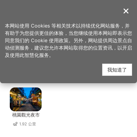
跳
到
導覽
关闭
主
桃园观光导览网
首页
>
想去的地方
>
美食、购物
>
峸老卤湘川卤味
要
本网站使用 Cookies 等相关技术以持续优化网站服务，并
内
有助于为您提供更佳的体验，当您继续使用本网站即表示您
容
峸老卤湘川卤味 周边店
同意我们的 Cookie 使用政策。另外，网站提供周边景点自
区
动侦测服务，建议您允许本网站取得您的位置资讯，以开启
块
及使用此智慧化服务。
家
我知道了
共有 199 间店家
桃園觀光夜市
1.92 公里