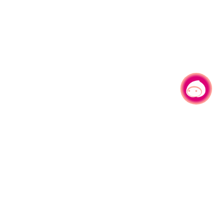
有事问小桃，一起游桃园
|
330206 桃园市桃园区县府路1号
电话：(03)332-2101#6209