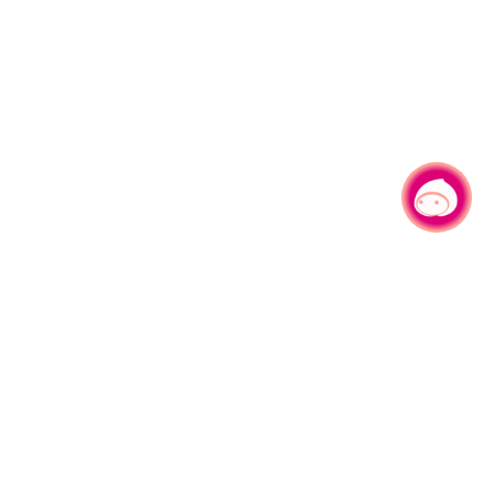
有事问小桃，一起游桃园
330206 桃园市桃园区县府路1号
电话：(03)332-2101#6209