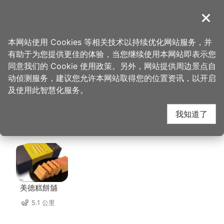
跳
到
導覽
关闭
主
桃园观光导览网
首页
>
想去的地方
>
美食、购物
>
永芯茶档 茶餐厅
要
本网站使用 Cookies 等相关技术以持续优化网站服务，并
内
有助于为您提供更佳的体验，当您继续使用本网站即表示您
容
永芯茶档 茶餐厅 周边
同意我们的 Cookie 使用政策。另外，网站提供周边景点自
区
动侦测服务，建议您允许本网站取得您的位置资讯，以开启
块
及使用此智慧化服务。
店家
我知道了
共有 284 间店家
美德糕餅舖
5.1 公里