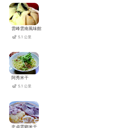
雲峰雲南風味館
5.1 公里
阿秀米干
5.1 公里
忠貞雲鄉米干