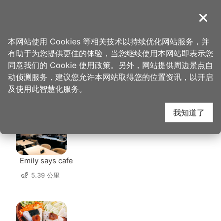
跳
到
導覽
关闭
主
桃园观光导览网
首页
>
想去的地方
>
美食、购物
>
广丰牛肉面
要
本网站使用 Cookies 等相关技术以持续优化网站服务，并
内
有助于为您提供更佳的体验，当您继续使用本网站即表示您
容
同意我们的 Cookie 使用政策。另外，网站提供周边景点自
广丰牛肉面 周边店家
区
动侦测服务，建议您允许本网站取得您的位置资讯，以开启
块
及使用此智慧化服务。
共有 294 间店家
我知道了
Emily says cafe
5.39 公里