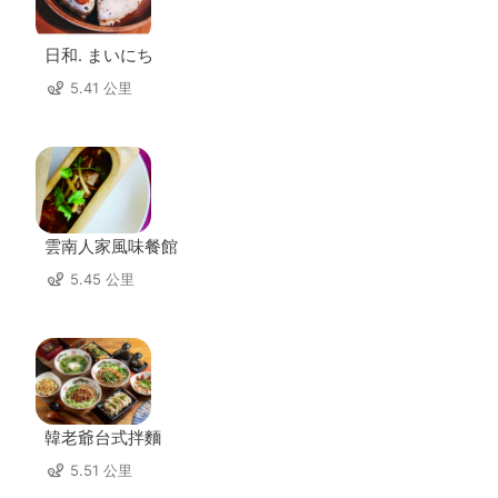
日和. まいにち
5.41 公里
雲南人家風味餐館
5.45 公里
韓老爺台式拌麵
5.51 公里