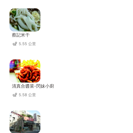
蔡記米干
5.55 公里
清真合醬菜-閃妹小廚
5.58 公里