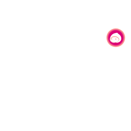
有事问小桃，一起游桃园
|
330206 桃园市桃园区县府路1号
电话：(03)332-2101#6209
服务时间：週一至週五
上午8:00至12:00 下午13:00至17:00