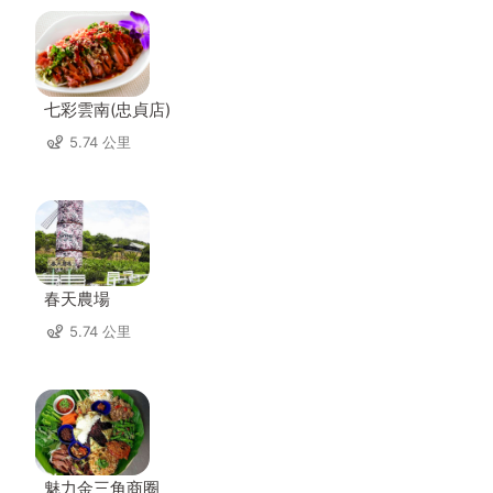
七彩雲南(忠貞店)
5.74 公里
春天農場
5.74 公里
魅力金三角商圈