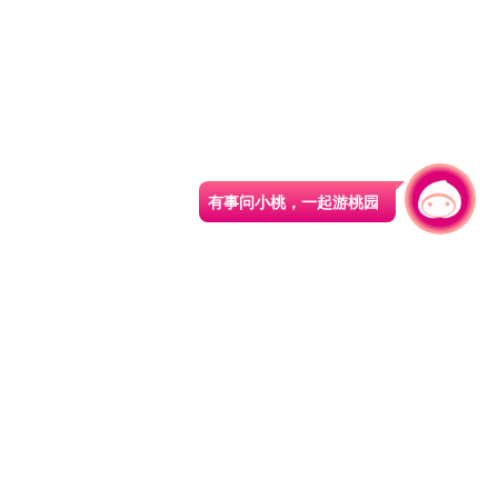
有事问小桃，一起游桃园
|
330206 桃园市桃园区县府路1号
电话：(03)332-2101#6209