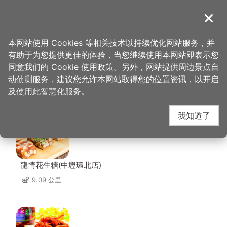
跳
到
導覽
关闭
主
桃园观光导览网
首页
>
想去的地方
>
美食、购物
>
一锋杭面食馆
要
本网站使用 Cookies 等相关技术以持续优化网站服务，并
内
有助于为您提供更佳的体验，当您继续使用本网站即表示您
容
同意我们的 Cookie 使用政策。另外，网站提供周边景点自
一锋杭面食馆 周边店家
区
动侦测服务，建议您允许本网站取得您的位置资讯，以开启
块
及使用此智慧化服务。
共有 230 间店家
我知道了
龍情花生糖(中壢環北店)
9.09 公里