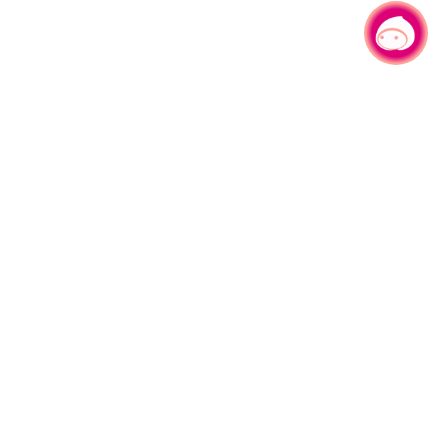
有事问小桃，一起游桃园
330206 桃园市桃园区县府路1号
电话：(03)332-2101#6209
服务时间：週一至週五
上午8:00至12:00 下午13:00至17:00
网站导览
资讯安全政策