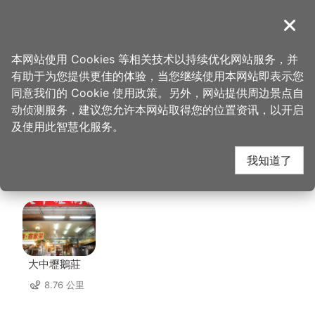
跳
到
導覽
关闭
主
桃园观光导览网
首页
>
想去的地方
>
美食、购物
>
自然接触保养品亮点体验园
要
本网站使用 Cookies 等相关技术以持续优化网站服务，并
内
有助于为您提供更佳的体验，当您继续使用本网站即表示您
容
自然接触保养品亮点体
同意我们的 Cookie 使用政策。另外，网站提供周边景点自
区
动侦测服务，建议您允许本网站取得您的位置资讯，以开启
块
及使用此智慧化服务。
验园 周边店家
我知道了
共有 78 间店家
大中壢鵝莊
8.76 公里