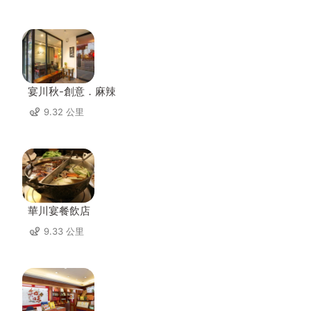
宴川秋-創意．麻辣
9.32 公里
華川宴餐飲店
9.33 公里