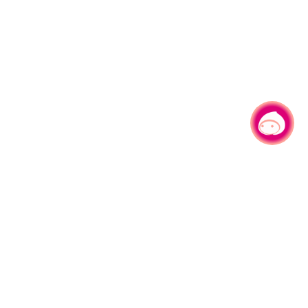
有事问小桃，一起游桃园
|
330206 桃园市桃园区县府路1号
电话：(03)332-2101#6209