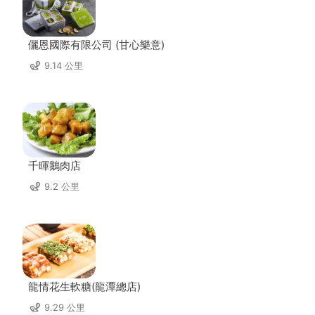
儷恩國際有限公司 (甘心樂意)
9.14 公里
千暉鵝肉店
9.2 公里
龍情花生軟糖(龍潭總店)
9.29 公里