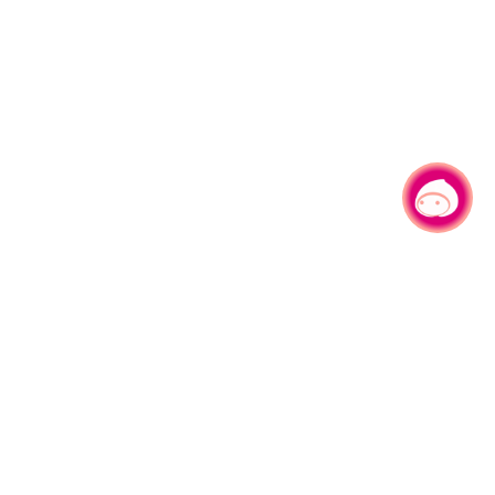
有事问小桃，一起游桃园
330206 桃园市桃园区县府路1号
电话：(03)332-2101#6209