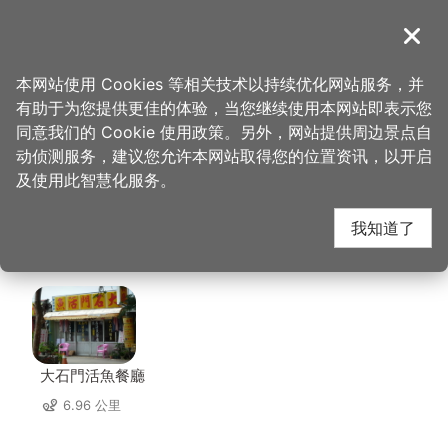
跳
到
導覽
关闭
主
桃园观光导览网
首页
>
想去的地方
>
美食、购物
>
JoinHouse 大溪x好室 好室咖啡
要
本网站使用 Cookies 等相关技术以持续优化网站服务，并
内
有助于为您提供更佳的体验，当您继续使用本网站即表示您
容
JoinHouse 大溪x好室
同意我们的 Cookie 使用政策。另外，网站提供周边景点自
区
动侦测服务，建议您允许本网站取得您的位置资讯，以开启
块
及使用此智慧化服务。
好室咖啡 周边店家
我知道了
共有 225 间店家
大石門活魚餐廳
6.96 公里