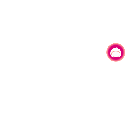
有事问小桃，一起游桃园
330206 桃园市桃园区县府路1号
电话：(03)332-2101#6209