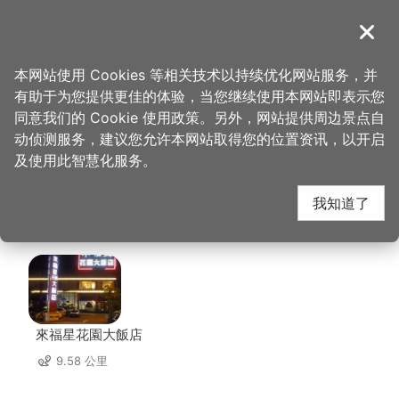
跳
到
導覽
关闭
主
桃园观光导览网
首页
>
想去的地方
>
美食、购物
>
JoinHouse 大溪x好室 好室咖啡
要
本网站使用 Cookies 等相关技术以持续优化网站服务，并
内
有助于为您提供更佳的体验，当您继续使用本网站即表示您
容
JoinHouse 大溪x好室
同意我们的 Cookie 使用政策。另外，网站提供周边景点自
区
动侦测服务，建议您允许本网站取得您的位置资讯，以开启
块
及使用此智慧化服务。
好室咖啡 周边店家
我知道了
共有 225 间店家
來福星花園大飯店
9.58 公里