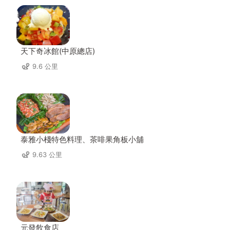
天下奇冰館(中原總店)
9.6 公里
泰雅小棧特色料理、茶啡果角板小舖
9.63 公里
元發飲食店