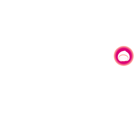
有事问小桃，一起游桃园
|
330206 桃园市桃园区县府路1号
电话：(03)332-2101#6209