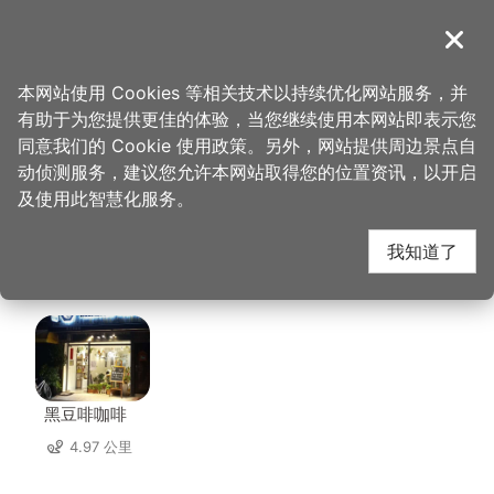
跳
到
導覽
关闭
主
桃园观光导览网
首页
>
想去的地方
>
美食、购物
>
利百代彩笔文创馆
要
本网站使用 Cookies 等相关技术以持续优化网站服务，并
内
有助于为您提供更佳的体验，当您继续使用本网站即表示您
容
利百代彩笔文创馆 周边
同意我们的 Cookie 使用政策。另外，网站提供周边景点自
区
动侦测服务，建议您允许本网站取得您的位置资讯，以开启
块
及使用此智慧化服务。
店家
我知道了
共有 219 间店家
黑豆啡咖啡
4.97 公里