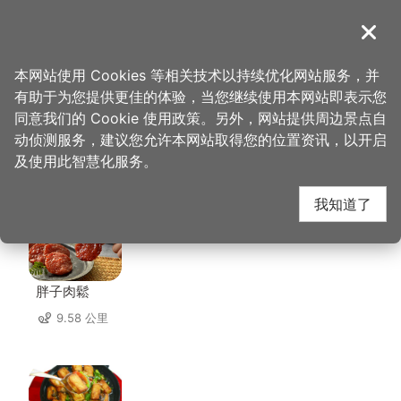
跳
到
導覽
关闭
主
桃园观光导览网
首页
>
想去的地方
>
美食、购物
>
普默提陀
要
本网站使用 Cookies 等相关技术以持续优化网站服务，并
内
有助于为您提供更佳的体验，当您继续使用本网站即表示您
容
同意我们的 Cookie 使用政策。另外，网站提供周边景点自
普默提陀 周边店家
区
动侦测服务，建议您允许本网站取得您的位置资讯，以开启
块
及使用此智慧化服务。
共有 201 间店家
我知道了
胖子肉鬆
9.58 公里