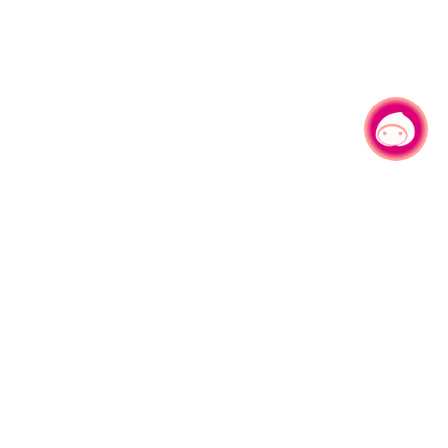
有事问小桃，一起游桃园
|
330206 桃园市桃园区县府路1号
电话：(03)332-2101#6209
服务时间：週一至週五
上午8:00至12:00 下午13:00至17:00