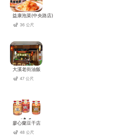
益康泡菜(中央路店)
36 公尺
大溪老街油飯
47 公尺
廖心蘭豆干店
48 公尺