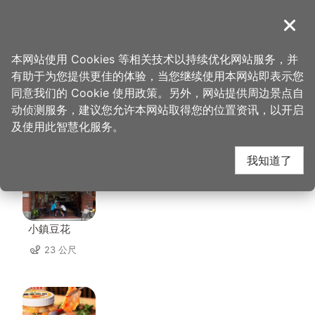
跳
到
導覽
关闭
主
桃园观光导览网
首页
>
想去的地方
>
美食、购物
>
新玉清木器行
要
本网站使用 Cookies 等相关技术以持续优化网站服务，并
内
有助于为您提供更佳的体验，当您继续使用本网站即表示您
容
同意我们的 Cookie 使用政策。另外，网站提供周边景点自
新玉清木器行 周边店家
区
动侦测服务，建议您允许本网站取得您的位置资讯，以开启
块
及使用此智慧化服务。
共有 225 间店家
我知道了
小鎮豆花
23 公尺