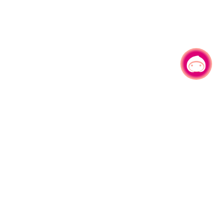
有事问小桃，一起游桃园
|
330206 桃园市桃园区县府路1号
电话：(03)332-2101#6209
服务时间：週一至週五
上午8:00至12:00 下午13:00至17:00