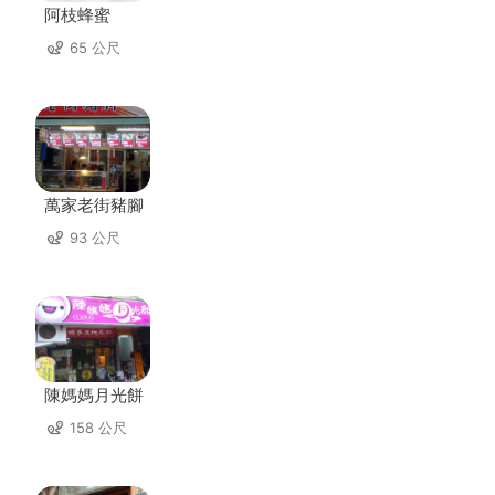
阿枝蜂蜜
65 公尺
萬家老街豬腳
93 公尺
陳媽媽月光餅
158 公尺