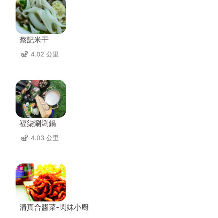
蔡記米干
4.02 公里
福柒涮涮鍋
4.03 公里
清真合醬菜-閃妹小廚