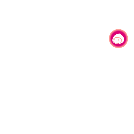
有事问小桃，一起游桃园
330206 桃园市桃园区县府路1号
电话：(03)332-2101#6209
服务时间：週一至週五
上午8:00至12:00 下午13:00至17:00