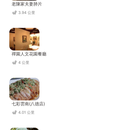
老陳家夫妻肺片
3.94 公里
禪園人文花園餐廳
4 公里
七彩雲南(八德店)
4.01 公里