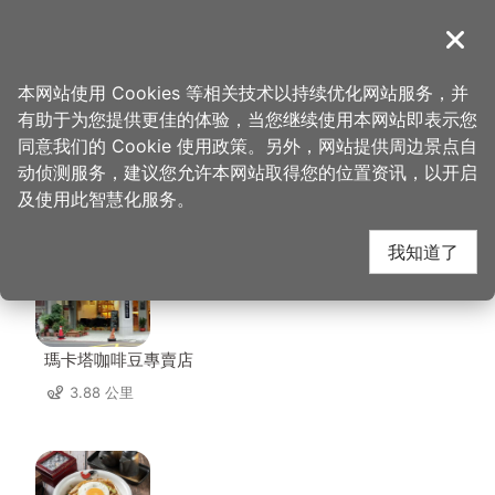
跳
到
導覽
关闭
主
桃园观光导览网
首页
>
想去的地方
>
美食、购物
>
三木工作坊
要
本网站使用 Cookies 等相关技术以持续优化网站服务，并
内
有助于为您提供更佳的体验，当您继续使用本网站即表示您
容
同意我们的 Cookie 使用政策。另外，网站提供周边景点自
三木工作坊 周边店家
区
动侦测服务，建议您允许本网站取得您的位置资讯，以开启
块
及使用此智慧化服务。
共有 314 间店家
我知道了
瑪卡塔咖啡豆專賣店
3.88 公里