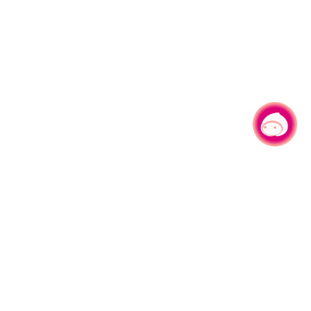
有事问小桃，一起游桃园
|
330206 桃园市桃园区县府路1号
电话：(03)332-2101#6209