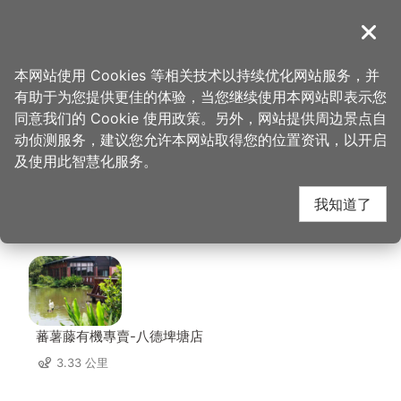
跳
到
導覽
关闭
主
桃园观光导览网
首页
>
想去的地方
>
美食、购物
>
三宝冰事 BAO 3 ICE
要
本网站使用 Cookies 等相关技术以持续优化网站服务，并
内
有助于为您提供更佳的体验，当您继续使用本网站即表示您
容
三宝冰事 BAO 3 ICE 周
同意我们的 Cookie 使用政策。另外，网站提供周边景点自
区
动侦测服务，建议您允许本网站取得您的位置资讯，以开启
块
及使用此智慧化服务。
边店家
我知道了
共有 302 间店家
蕃薯藤有機專賣-八德埤塘店
3.33 公里